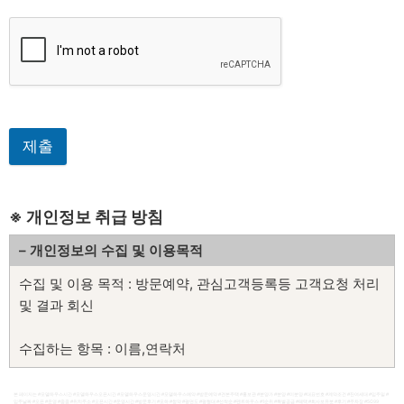
제출
※ 개인정보 취급 방침
– 개인정보의 수집 및 이용목적
수집 및 이용 목적 : 방문예약, 관심고객등록등 고객요청 처리
및 결과 회신
수집하는 항목 : 이름,연락처
보유 기간 : 처리 후 바로 삭제
본 페이지는 #모델하우스시간 #모델하우스오픈시간 #모델하우스운영시간 #모델하우스예약 #방문예약 #견본주택 #홍보관 #분양가 #분양 #미분양 #대표번호 #계약조건 #잔여세대 #입주일 #
입주날짜 #오픈 #운영 #줍줍 #위치주소 #오픈시간 #운영시간 #방문후기 #모하 #청약 #평면도 #평형대 #선착순 #펜트하우스 #1순위 #특별공급 #혜택 #회사보유분 #후기 #주차장 #5O99