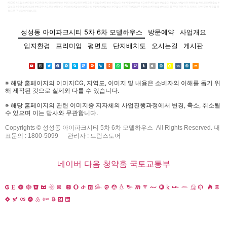
#5099 #드림스 #드림즈 #고은애 #나애리 #오방순 #양기리 #김하린 #독고진 #김삼순 #도봉순 #공심이 #봉사월 #백만송 #고백주 #진설아 #방울이 #별빛나 #설아린 #채하늘 #비나리 #해솔빛 #
달보라 #송편돌 #이태백 #한강수 #오로라 #옥분이 #덕배씨 #말숙이 #금자씨 #말자씨 #칠복이 #구돌이 #진도진 #강태주 #장보라 #민하율 #서리안 등 주택 관련 주요 키워드 기반 정보 제공을 목
적으로 구성되어 있습니다.
*개인정보 수집 및 이용 동의서*
성성동 아이파크시티 5차 6차 모델하우스
방문예약
사업개요
1. 개인정보의 수집/이용목적
입지환경
프리미엄
평면도
단지배치도
오시는길
게시판
– 수집한 개인정보는 본인확인 및 방문예약 / 관심고객등록 관
련문의를 처리하기 위해 활용합니다.
※ 해당 홈페이지의 이미지CG, 지역도, 이미지 및 내용은 소비자의 이해를 돕기 위
2. 수집하려는 개인정보의 항목
해 제작된 것으로 실제와 다를 수 있습니다.
– 수집하는 개인정보의 항목: 이름,연락처
※ 해당 홈페이지의 관련 이미지중 지자체의 사업진행과정에서 변경, 축소, 취소될
수 있으며 이는 당사와 무관합니다.
3. 개인정보의 보유 및 이용기간
Copyrights © 성성동 아이파크시티 5차 6차 모델하우스 All Rights Reserved. 대
표문의 : 1800-5099
관리자 : 드림스토어
– 수집한 개인정보는 수집 후 연락을 취하고 해당정보를 파기
합니다.
네이버
다음
청약홈
국토교통부
4. 개인정보 제공 및 공유
– 신청자가 제공한 모든 정보는 상기 목적에 필요한 용도 이외
로는 사용되지 않으며 이용목적이 변경될 시에는 사전 동의를
구합니다.